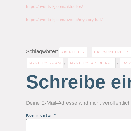
https://events-kj.com/aktuelles/
https://events-kj.com/events/mystery-hall/
Schlagwörter:
,
ABENTEUER
DAS WUNDERFITZ
,
,
MYSTERY ROOM
MYSTERYEXPERIENCE
RAD
Schreibe e
Deine E-Mail-Adresse wird nicht veröffentlich
Kommentar
*