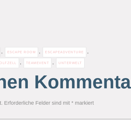
,
,
,
ESCAPE ROOM
ESCAPEADVENTURE
,
,
OLFZELL
TEAMEVENT
UNTERWELT
inen Kommenta
t.
Erforderliche Felder sind mit
*
markiert