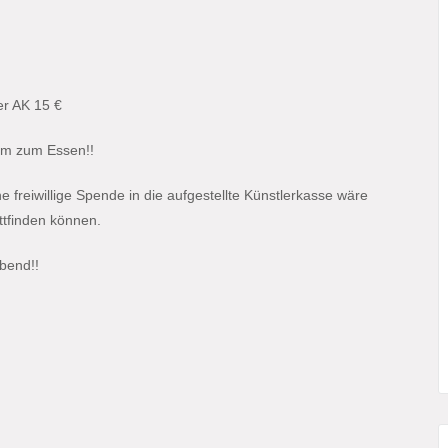
er AK 15 €
inem zum Essen!!
freiwillige Spende in die aufgestellte Künstlerkasse wäre
attfinden können.
bend!!